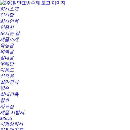
회사소개
인사말
회사연혁
인증서
오시는 길
제품소개
옥상용
외벽용
실내용
우레탄
다용도
신축용
칠만공사
방수
실내건축
창호
자료실
제품 시방서
MSDS
시험성적서
일위대가표