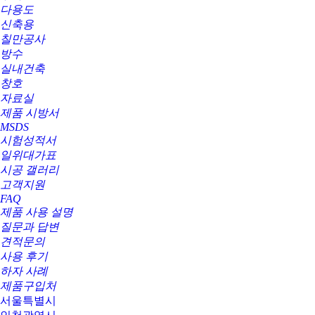
다용도
신축용
칠만공사
방수
실내건축
창호
자료실
제품 시방서
MSDS
시험성적서
일위대가표
시공 갤러리
고객지원
FAQ
제품 사용 설명
질문과 답변
견적문의
사용 후기
하자 사례
제품구입처
서울특별시