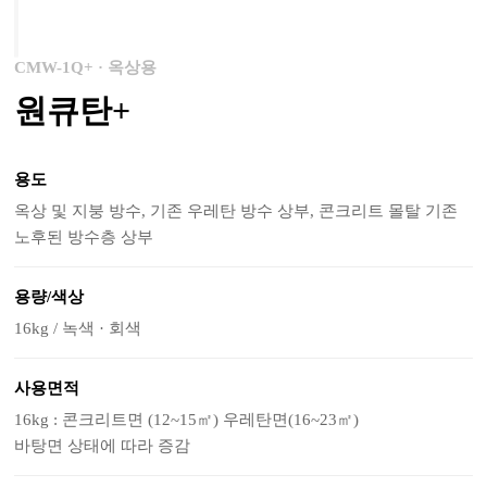
CMW-1Q+ · 옥상용
원큐탄+
용도
옥상 및 지붕 방수, 기존 우레탄 방수 상부, 콘크리트 몰탈 기존
노후된 방수층 상부
용량/색상
16kg / 녹색 · 회색
사용면적
16kg : 콘크리트면 (12~15㎡) 우레탄면(16~23㎡)
바탕면 상태에 따라 증감