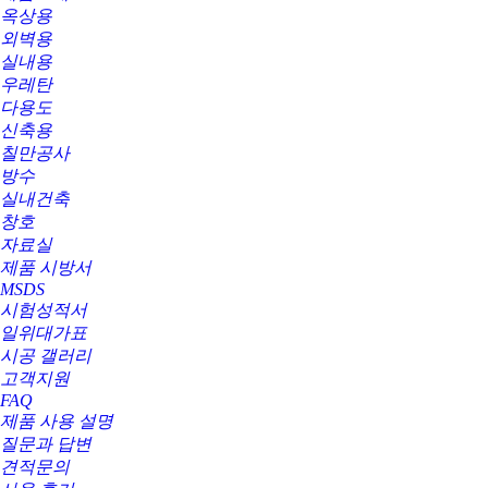
옥상용
외벽용
실내용
우레탄
다용도
신축용
칠만공사
방수
실내건축
창호
자료실
제품 시방서
MSDS
시험성적서
일위대가표
시공 갤러리
고객지원
FAQ
제품 사용 설명
질문과 답변
견적문의