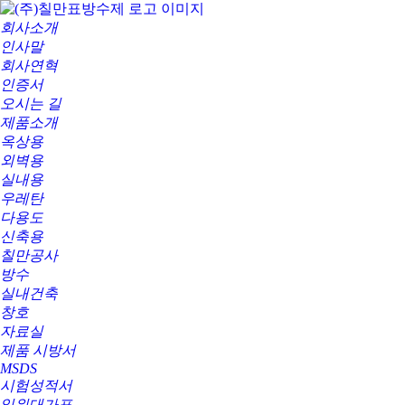
회사소개
인사말
회사연혁
인증서
오시는 길
제품소개
옥상용
외벽용
실내용
우레탄
다용도
신축용
칠만공사
방수
실내건축
창호
자료실
제품 시방서
MSDS
시험성적서
일위대가표