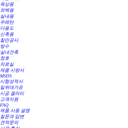
옥상용
외벽용
실내용
우레탄
다용도
신축용
칠만공사
방수
실내건축
창호
자료실
제품 시방서
MSDS
시험성적서
일위대가표
시공 갤러리
고객지원
FAQ
제품 사용 설명
질문과 답변
견적문의