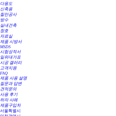
다용도
신축용
칠만공사
방수
실내건축
창호
자료실
제품 시방서
MSDS
시험성적서
일위대가표
시공 갤러리
고객지원
FAQ
제품 사용 설명
질문과 답변
견적문의
사용 후기
하자 사례
제품구입처
서울특별시