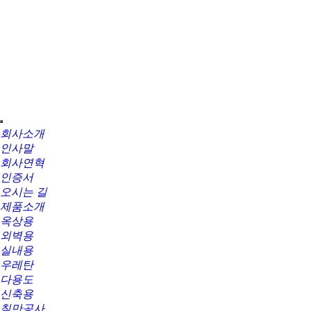
회사소개
인사말
회사연혁
인증서
오시는 길
제품소개
옥상용
외벽용
실내용
우레탄
다용도
신축용
칠만공사