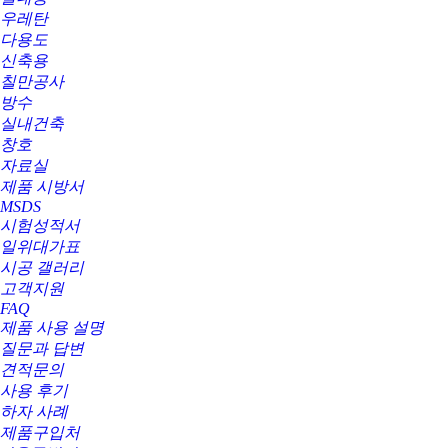
우레탄
다용도
신축용
칠만공사
방수
실내건축
창호
자료실
제품 시방서
MSDS
시험성적서
일위대가표
시공 갤러리
고객지원
FAQ
제품 사용 설명
질문과 답변
견적문의
사용 후기
하자 사례
제품구입처