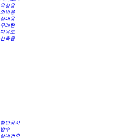
옥상용
외벽용
실내용
우레탄
다용도
신축용
칠만공사
방수
실내건축