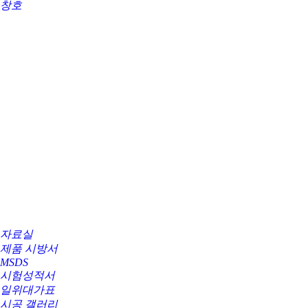
창호
자료실
제품 시방서
MSDS
시험성적서
일위대가표
시공 갤러리