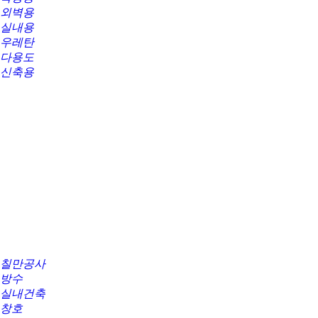
외벽용
실내용
우레탄
다용도
신축용
칠만공사
방수
실내건축
창호