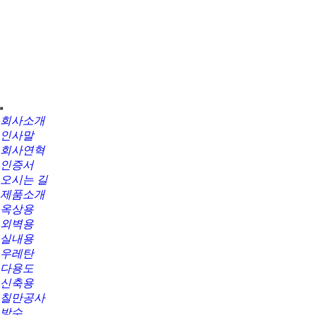
회사소개
인사말
회사연혁
인증서
오시는 길
제품소개
옥상용
외벽용
실내용
우레탄
다용도
신축용
칠만공사
방수