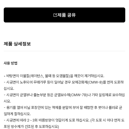
제품 공유
제품 상세정보
사용 방법
-
바탕면의 이물질(레이턴스, 물때 등 오염물질)을 깨끗이 제거하십시요.
- 시공면이 노후되어 무래가루 등이 일어날 경우 모체강화제(CMW-8)를 먼저 도포하
십시요.
- 시공면의 균열부나 줄눈부분 등은 균열보수제(CMW-7B)나 기타 실링제로 보수하십
시요.
-
용기를 열어 비닐 포장안에 있는 액체를 분말에 부어 잘 배합
한 후 붓이나 롤러로 균
일하게 칠하십시오.
- 시공면에 따라 2∼3회 바름방향이 엇갈리게 도포 하십시요. (각 도포 시 마다 먼저 도
포된 방수제가 건조된 후 도포하십시요)