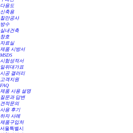
다용도
신축용
칠만공사
방수
실내건축
창호
자료실
제품 시방서
MSDS
시험성적서
일위대가표
시공 갤러리
고객지원
FAQ
제품 사용 설명
질문과 답변
견적문의
사용 후기
하자 사례
제품구입처
서울특별시