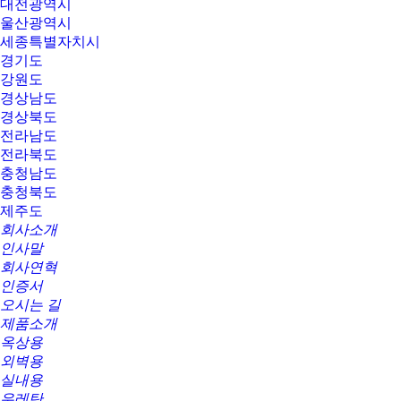
대전광역시
울산광역시
세종특별자치시
경기도
강원도
경상남도
경상북도
전라남도
전라북도
충청남도
충청북도
제주도
회사소개
인사말
회사연혁
인증서
오시는 길
제품소개
옥상용
외벽용
실내용
우레탄