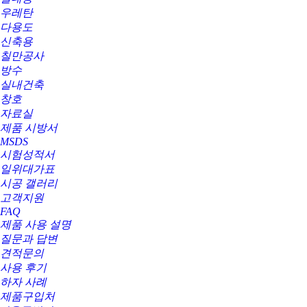
우레탄
다용도
신축용
칠만공사
방수
실내건축
창호
자료실
제품 시방서
MSDS
시험성적서
일위대가표
시공 갤러리
고객지원
FAQ
제품 사용 설명
질문과 답변
견적문의
사용 후기
하자 사례
제품구입처