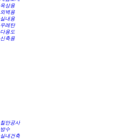
옥상용
외벽용
실내용
우레탄
다용도
신축용
칠만공사
방수
실내건축