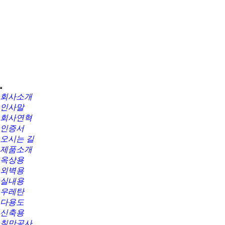
회사소개
인사말
회사연혁
인증서
오시는 길
제품소개
옥상용
외벽용
실내용
우레탄
다용도
신축용
칠만공사