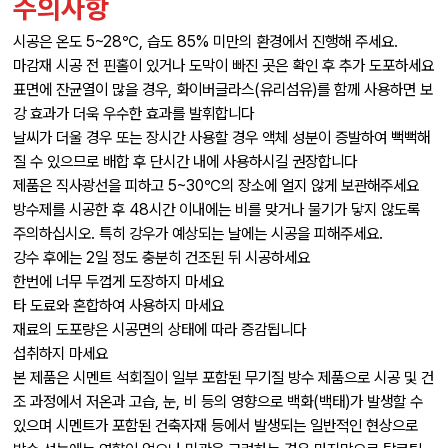
주의사항
시공은 온도 5~28℃, 습도 85% 미만의 환경에서 진행해 주세요.
마감재 시공 전 핀홀이 있거나 도막이 빠진 곳은 확인 후 추가 도포하세요
표면에 잔균열이 많을 경우, 화이버글라스(유리섬유)를 함께 사용하면 보
강 효과가 더욱 우수한 효과를 발휘합니다
날씨가 더울 경우 또는 장시간 사용할 경우 액체 성분이 증발하여 뻑뻑해
질 수 있으므로 배합 후 단시간 내에 사용하시길 권장합니다
제품은 직사광선을 피하고 5~30℃의 장소에 얼지 않게 보관해주세요
방수제를 시공한 후 48시간 이내에는 비를 맞거나 물기가 닿지 않도록
주의하십시오. 특히 강우가 예상되는 날에는 시공을 피해주세요.
강수 후에는 2일 정도 충분히 건조된 뒤 시공하세요
한번에 너무 두껍게 도장하지 마세요
타 도료와 혼합하여 사용하지 마세요
재료의 도포량은 시공면의 상태에 따라 증감됩니다
섭취하지 마세요
본 제품은 시멘트 석회질이 일부 포함된 무기질 방수 제품으로 시공 및 건
조 과정에서 저온과 고습, 눈, 비 등의 영향으로 백화(백태)가 발생할 수
있으며 시멘트가 포함된 건축자재 등에서 발생되는 일반적인 현상으로