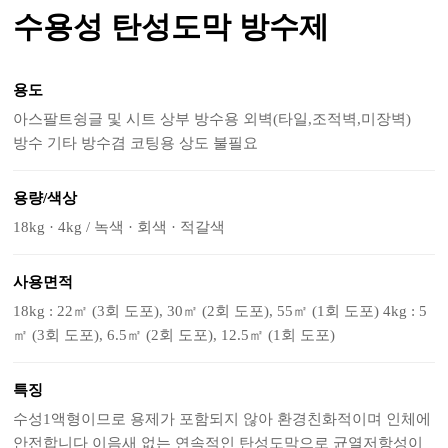
수용성 탄성도막 방수제
용도
아스팔트슁글 및 시트 상부 방수용 외벽(타일,조적벽,미장벽)
방수 기타 방수겸 코팅용 상도 불필요
용량/색상
18kg · 4kg / 녹색 · 회색 · 적갈색
사용면적
18kg : 22㎡ (3회 도포), 30㎡ (2회 도포), 55㎡ (1회 도포) 4kg : 5
㎡ (3회 도포), 6.5㎡ (2회 도포), 12.5㎡ (1회 도포)
특징
수성1액형이므로 용제가 포함되지 않아 환경친화적이며 인체에
안전합니다 이음새 없는 연속적인 탄성도막으로 균열저항성이