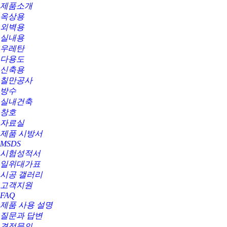
제품소개
옥상용
외벽용
실내용
우레탄
다용도
신축용
칠만공사
방수
실내건축
창호
자료실
제품 시방서
MSDS
시험성적서
일위대가표
시공 갤러리
고객지원
FAQ
제품 사용 설명
질문과 답변
견적문의