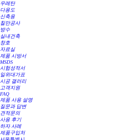
우레탄
다용도
신축용
칠만공사
방수
실내건축
창호
자료실
제품 시방서
MSDS
시험성적서
일위대가표
시공 갤러리
고객지원
FAQ
제품 사용 설명
질문과 답변
견적문의
사용 후기
하자 사례
제품구입처
서울특별시