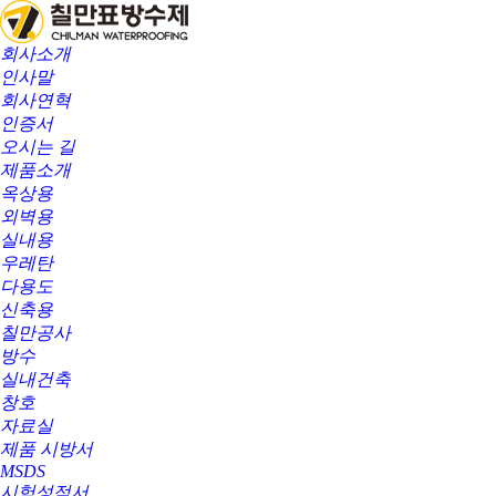
회사소개
인사말
회사연혁
인증서
오시는 길
제품소개
옥상용
외벽용
실내용
우레탄
다용도
신축용
칠만공사
방수
실내건축
창호
자료실
제품 시방서
MSDS
시험성적서