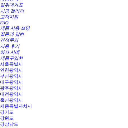
일위대가표
시공 갤러리
고객지원
FAQ
제품 사용 설명
질문과 답변
견적문의
사용 후기
하자 사례
제품구입처
서울특별시
인천광역시
부산광역시
대구광역시
광주광역시
대전광역시
울산광역시
세종특별자치시
경기도
강원도
경상남도