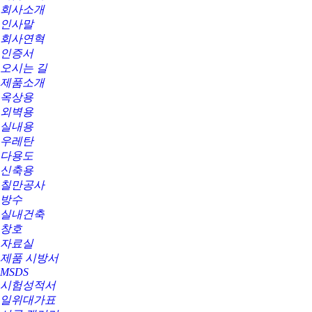
회사소개
인사말
회사연혁
인증서
오시는 길
제품소개
옥상용
외벽용
실내용
우레탄
다용도
신축용
칠만공사
방수
실내건축
창호
자료실
제품 시방서
MSDS
시험성적서
일위대가표