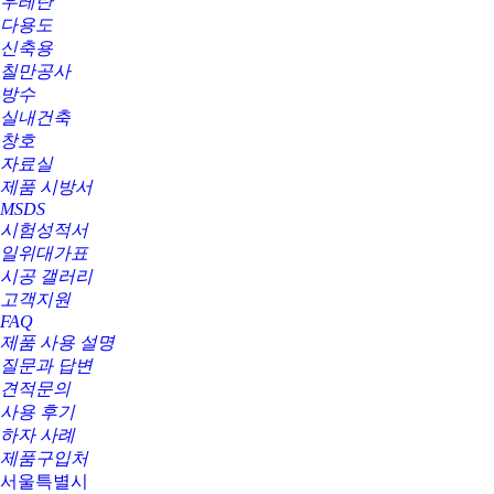
우레탄
다용도
신축용
칠만공사
방수
실내건축
창호
자료실
제품 시방서
MSDS
시험성적서
일위대가표
시공 갤러리
고객지원
FAQ
제품 사용 설명
질문과 답변
견적문의
사용 후기
하자 사례
제품구입처
서울특별시