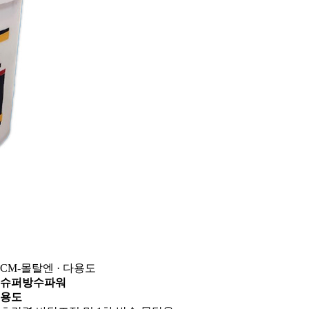
CM-몰탈엔 · 다용도
슈퍼방수파워
용도