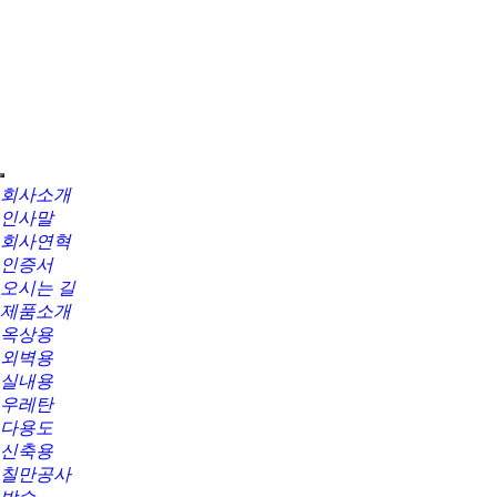
회사소개
인사말
회사연혁
인증서
오시는 길
제품소개
옥상용
외벽용
실내용
우레탄
다용도
신축용
칠만공사