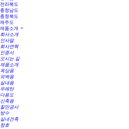
전라북도
충청남도
충청북도
제주도
제품소개
회사소개
인사말
회사연혁
인증서
오시는 길
제품소개
옥상용
외벽용
실내용
우레탄
다용도
신축용
칠만공사
방수
실내건축
창호