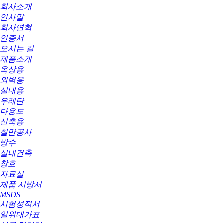
회사소개
인사말
회사연혁
인증서
오시는 길
제품소개
옥상용
외벽용
실내용
우레탄
다용도
신축용
칠만공사
방수
실내건축
창호
자료실
제품 시방서
MSDS
시험성적서
일위대가표