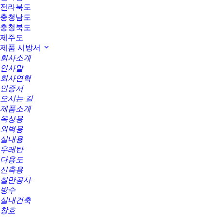
전라북도
충청남도
충청북도
제주도
제품 시방서
회사소개
인사말
회사연혁
인증서
오시는 길
제품소개
옥상용
외벽용
실내용
우레탄
다용도
신축용
칠만공사
방수
실내건축
창호