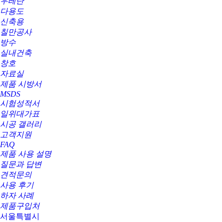
우레탄
다용도
신축용
칠만공사
방수
실내건축
창호
자료실
제품 시방서
MSDS
시험성적서
일위대가표
시공 갤러리
고객지원
FAQ
제품 사용 설명
질문과 답변
견적문의
사용 후기
하자 사례
제품구입처
서울특별시