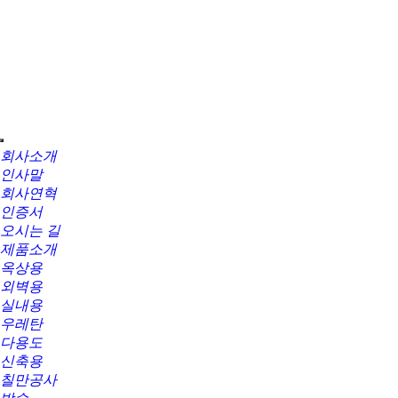
회사소개
인사말
회사연혁
인증서
오시는 길
제품소개
옥상용
외벽용
실내용
우레탄
다용도
신축용
칠만공사