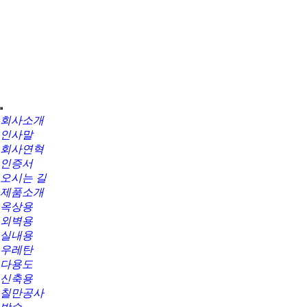
회사소개
인사말
회사연혁
인증서
오시는 길
제품소개
옥상용
외벽용
실내용
우레탄
다용도
신축용
칠만공사