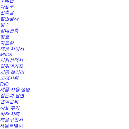
우레탄
다용도
신축용
칠만공사
방수
실내건축
창호
자료실
제품 시방서
MSDS
시험성적서
일위대가표
시공 갤러리
고객지원
FAQ
제품 사용 설명
질문과 답변
견적문의
사용 후기
하자 사례
제품구입처
서울특별시