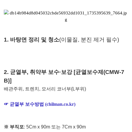
1.
바탕면 정리 및 청소
(
이물질
,
분진 제거 필수
)
2.
균열부
,
취약부 보수
·
보강
[
균열보수제
(CMW-7
B)]
배관주위
,
트렌치
,
모서리 코너부
(L
부위
)
☞
균열부 보수방법 (chilman.co.kr)
※
부직포
: 5Cm x 90m
또는
7Cm x 90m