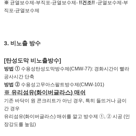
※
균열보수제
-
부직포
-
균열보수제
-
!!
건조
!!
-
균열보수제
-
부
직포
-
균열보수제
3.
비노출 방수
[
탄성도막 비노출방수
]
방법
➀
수용성탄성도막방수제
(CMW-77):
경화시간이 빨라
공사시간 단축
방법
➁
수용성고무아스팔트방수제
(CMW-101)
※
유리섬유
(
화이버글라스
)
매쉬
기존 바닥이 원 콘크리트가 아닌 경우
,
특히 들뜨거나 금이
간 경우
유리섬유
(
화이버글라스
)
매쉬를 깔고 방수제
➀
,
➁
시공
(
인
장강도를 높임
)