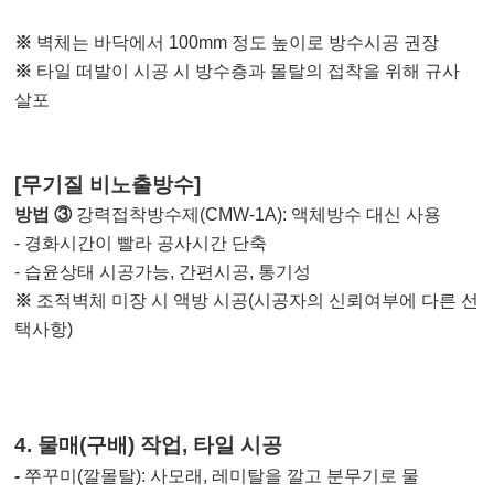
※
벽체는 바닥에서
100mm
정도 높이로 방수시공 권장
※
타일 떠발이 시공 시 방수층과 몰탈의 접착을 위해 규사
살포
[
무기질 비노출방수
]
방법
③
강력접착방수제
(CMW-1A):
액체방수 대신 사용
-
경화시간이 빨라 공사시간 단축
-
습윤상태 시공가능
,
간편시공
,
통기성
※
조적벽체 미장 시 액방 시공
(
시공자의 신뢰여부에 다른 선
택사항
)
4.
물매
(
구배
)
작업
,
타일 시공
-
쭈꾸미
(
깔몰탈
):
사모래
,
레미탈을 깔고 분무기로 물