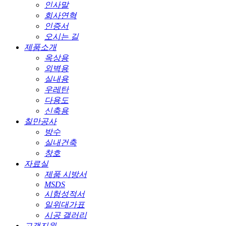
인사말
회사연혁
인증서
오시는 길
제품소개
옥상용
외벽용
실내용
우레탄
다용도
신축용
칠만공사
방수
실내건축
창호
자료실
제품 시방서
MSDS
시험성적서
일위대가표
시공 갤러리
고객지원