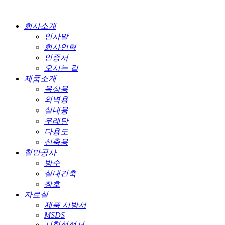
회사소개
인사말
회사연혁
인증서
오시는 길
제품소개
옥상용
외벽용
실내용
우레탄
다용도
신축용
칠만공사
방수
실내건축
창호
자료실
제품 시방서
MSDS
시험성적서