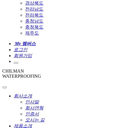
경상북도
전라남도
전라북도
충청남도
충청북도
제주도
My 멤버스
로그인
회원가입
CHILMAN
WATERPROOFING
회사소개
인사말
회사연혁
인증서
오시는 길
제품소개