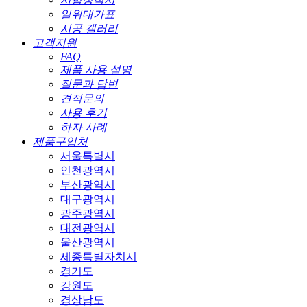
일위대가표
시공 갤러리
고객지원
FAQ
제품 사용 설명
질문과 답변
견적문의
사용 후기
하자 사례
제품구입처
서울특별시
인천광역시
부산광역시
대구광역시
광주광역시
대전광역시
울산광역시
세종특별자치시
경기도
강원도
경상남도