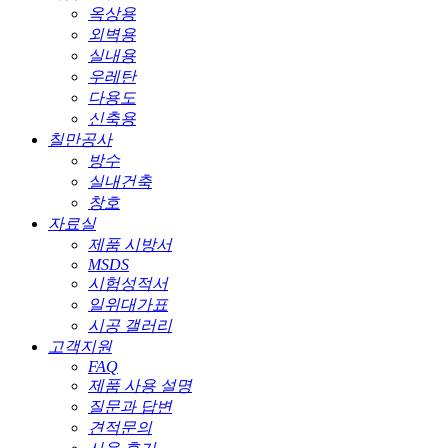
옥상용
외벽용
실내용
우레탄
다용도
신축용
칠만공사
방수
실내건축
창호
자료실
제품 시방서
MSDS
시험성적서
일위대가표
시공 갤러리
고객지원
FAQ
제품 사용 설명
질문과 답변
견적문의