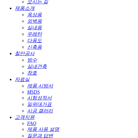
오시는 길
제품소개
옥상용
외벽용
실내용
우레탄
다용도
신축용
칠만공사
방수
실내건축
창호
자료실
제품 시방서
MSDS
시험성적서
일위대가표
시공 갤러리
고객지원
FAQ
제품 사용 설명
질문과 답변