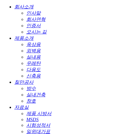
회사소개
인사말
회사연혁
인증서
오시는 길
제품소개
옥상용
외벽용
실내용
우레탄
다용도
신축용
칠만공사
방수
실내건축
창호
자료실
제품 시방서
MSDS
시험성적서
일위대가표