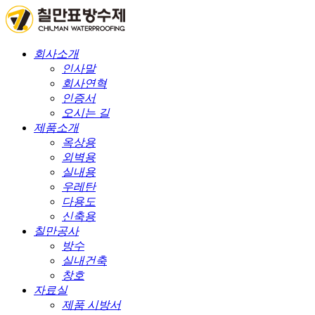
회사소개
인사말
회사연혁
인증서
오시는 길
제품소개
옥상용
외벽용
실내용
우레탄
다용도
신축용
칠만공사
방수
실내건축
창호
자료실
제품 시방서