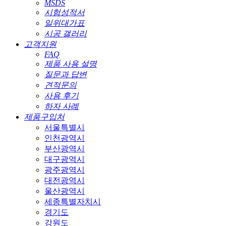
MSDS
시험성적서
일위대가표
시공 갤러리
고객지원
FAQ
제품 사용 설명
질문과 답변
견적문의
사용 후기
하자 사례
제품구입처
서울특별시
인천광역시
부산광역시
대구광역시
광주광역시
대전광역시
울산광역시
세종특별자치시
경기도
강원도