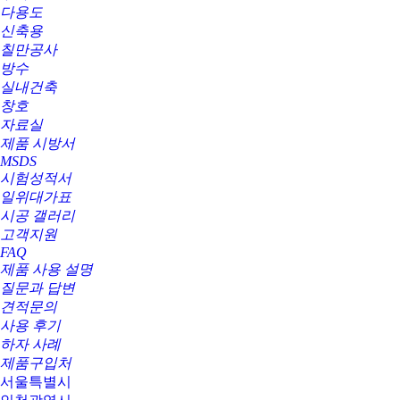
다용도
신축용
칠만공사
방수
실내건축
창호
자료실
제품 시방서
MSDS
시험성적서
일위대가표
시공 갤러리
고객지원
FAQ
제품 사용 설명
질문과 답변
견적문의
사용 후기
하자 사례
제품구입처
서울특별시