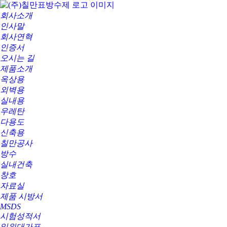
회사소개
인사말
회사연혁
인증서
오시는 길
제품소개
옥상용
외벽용
실내용
우레탄
다용도
신축용
칠만공사
방수
실내건축
창호
자료실
제품 시방서
MSDS
시험성적서
일위대가표