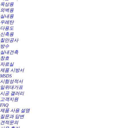
옥상용
외벽용
실내용
우레탄
다용도
신축용
칠만공사
방수
실내건축
창호
자료실
제품 시방서
MSDS
시험성적서
일위대가표
시공 갤러리
고객지원
FAQ
제품 사용 설명
질문과 답변
견적문의