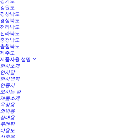
경기도
강원도
경상남도
경상북도
전라남도
전라북도
충청남도
충청북도
제주도
제품사용 설명
회사소개
인사말
회사연혁
인증서
오시는 길
제품소개
옥상용
외벽용
실내용
우레탄
다용도
신축용