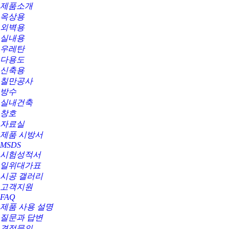
제품소개
옥상용
외벽용
실내용
우레탄
다용도
신축용
칠만공사
방수
실내건축
창호
자료실
제품 시방서
MSDS
시험성적서
일위대가표
시공 갤러리
고객지원
FAQ
제품 사용 설명
질문과 답변
견적문의