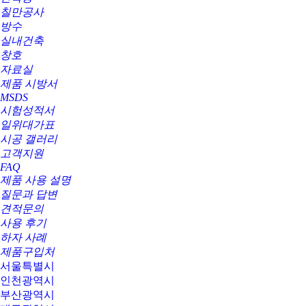
칠만공사
방수
실내건축
창호
자료실
제품 시방서
MSDS
시험성적서
일위대가표
시공 갤러리
고객지원
FAQ
제품 사용 설명
질문과 답변
견적문의
사용 후기
하자 사례
제품구입처
서울특별시
인천광역시
부산광역시