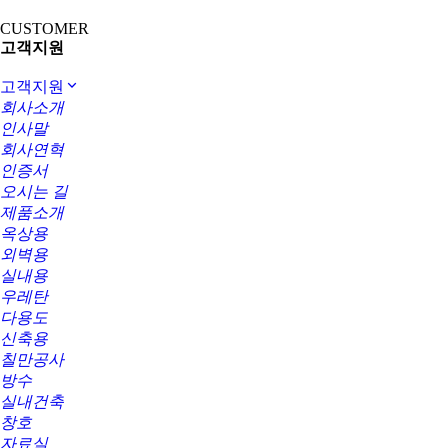
CUSTOMER
고객지원
고객지원
회사소개
인사말
회사연혁
인증서
오시는 길
제품소개
옥상용
외벽용
실내용
우레탄
다용도
신축용
칠만공사
방수
실내건축
창호
자료실