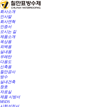
회사소개
인사말
회사연혁
인증서
오시는 길
제품소개
옥상용
외벽용
실내용
우레탄
다용도
신축용
칠만공사
방수
실내건축
창호
자료실
제품 시방서
MSDS
시험성적서