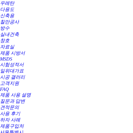
우레탄
다용도
신축용
칠만공사
방수
실내건축
창호
자료실
제품 시방서
MSDS
시험성적서
일위대가표
시공 갤러리
고객지원
FAQ
제품 사용 설명
질문과 답변
견적문의
사용 후기
하자 사례
제품구입처
서울특별시