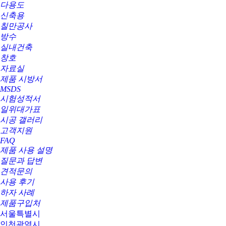
다용도
신축용
칠만공사
방수
실내건축
창호
자료실
제품 시방서
MSDS
시험성적서
일위대가표
시공 갤러리
고객지원
FAQ
제품 사용 설명
질문과 답변
견적문의
사용 후기
하자 사례
제품구입처
서울특별시
인천광역시