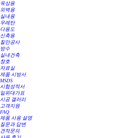
옥상용
외벽용
실내용
우레탄
다용도
신축용
칠만공사
방수
실내건축
창호
자료실
제품 시방서
MSDS
시험성적서
일위대가표
시공 갤러리
고객지원
FAQ
제품 사용 설명
질문과 답변
견적문의
사용 후기