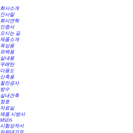
회사소개
인사말
회사연혁
인증서
오시는 길
제품소개
옥상용
외벽용
실내용
우레탄
다용도
신축용
칠만공사
방수
실내건축
창호
자료실
제품 시방서
MSDS
시험성적서
일위대가표