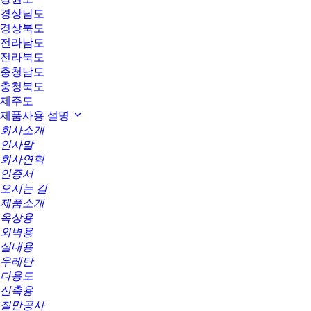
경상남도
경상북도
전라남도
전라북도
충청남도
충청북도
제주도
제품사용 설명
회사소개
인사말
회사연혁
인증서
오시는 길
제품소개
옥상용
외벽용
실내용
우레탄
다용도
신축용
칠만공사