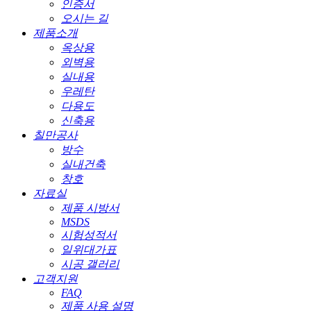
인증서
오시는 길
제품소개
옥상용
외벽용
실내용
우레탄
다용도
신축용
칠만공사
방수
실내건축
창호
자료실
제품 시방서
MSDS
시험성적서
일위대가표
시공 갤러리
고객지원
FAQ
제품 사용 설명