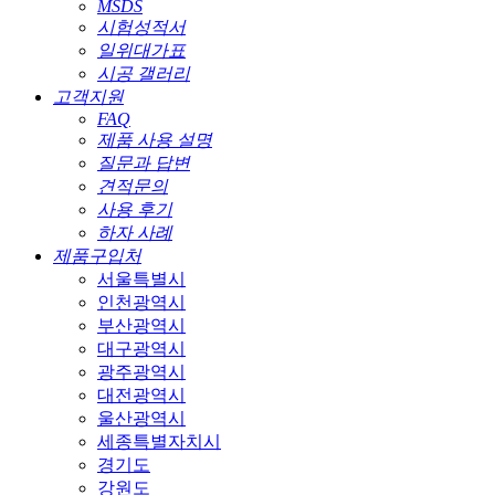
MSDS
시험성적서
일위대가표
시공 갤러리
고객지원
FAQ
제품 사용 설명
질문과 답변
견적문의
사용 후기
하자 사례
제품구입처
서울특별시
인천광역시
부산광역시
대구광역시
광주광역시
대전광역시
울산광역시
세종특별자치시
경기도
강원도