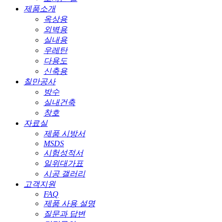
제품소개
옥상용
외벽용
실내용
우레탄
다용도
신축용
칠만공사
방수
실내건축
창호
자료실
제품 시방서
MSDS
시험성적서
일위대가표
시공 갤러리
고객지원
FAQ
제품 사용 설명
질문과 답변