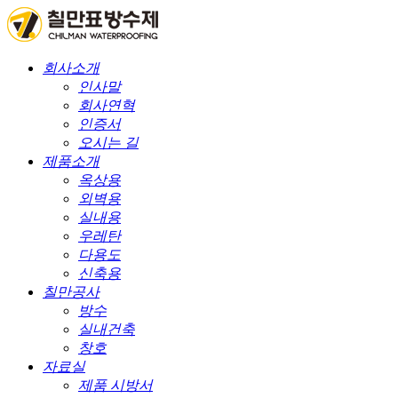
회사소개
인사말
회사연혁
인증서
오시는 길
제품소개
옥상용
외벽용
실내용
우레탄
다용도
신축용
칠만공사
방수
실내건축
창호
자료실
제품 시방서