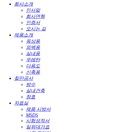
회사소개
인사말
회사연혁
인증서
오시는 길
제품소개
옥상용
외벽용
실내용
우레탄
다용도
신축용
칠만공사
방수
실내건축
창호
자료실
제품 시방서
MSDS
시험성적서
일위대가표