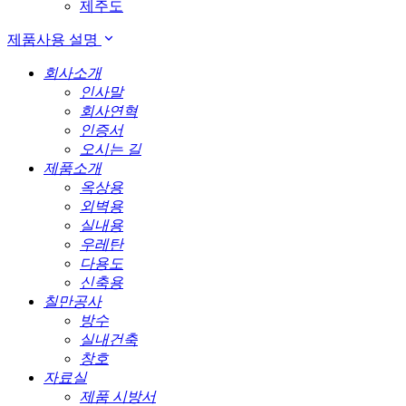
제주도
제품사용 설명
회사소개
인사말
회사연혁
인증서
오시는 길
제품소개
옥상용
외벽용
실내용
우레탄
다용도
신축용
칠만공사
방수
실내건축
창호
자료실
제품 시방서