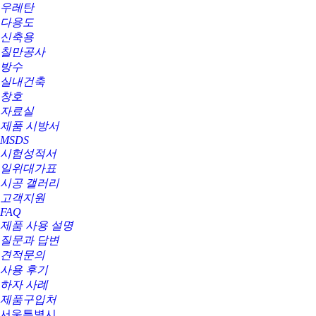
우레탄
다용도
신축용
칠만공사
방수
실내건축
창호
자료실
제품 시방서
MSDS
시험성적서
일위대가표
시공 갤러리
고객지원
FAQ
제품 사용 설명
질문과 답변
견적문의
사용 후기
하자 사례
제품구입처
서울특별시