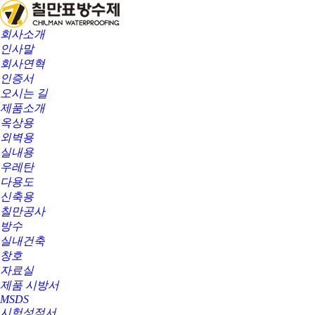
회사소개
인사말
회사연혁
인증서
오시는 길
제품소개
옥상용
외벽용
실내용
우레탄
다용도
신축용
칠만공사
방수
실내건축
창호
자료실
제품 시방서
MSDS
시험성적서