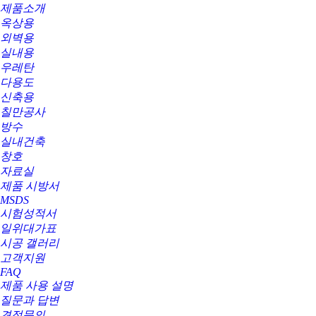
제품소개
옥상용
외벽용
실내용
우레탄
다용도
신축용
칠만공사
방수
실내건축
창호
자료실
제품 시방서
MSDS
시험성적서
일위대가표
시공 갤러리
고객지원
FAQ
제품 사용 설명
질문과 답변
견적문의