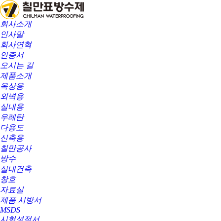
회사소개
인사말
회사연혁
인증서
오시는 길
제품소개
옥상용
외벽용
실내용
우레탄
다용도
신축용
칠만공사
방수
실내건축
창호
자료실
제품 시방서
MSDS
시험성적서