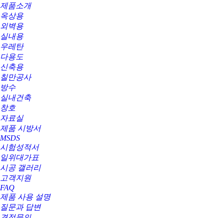
제품소개
옥상용
외벽용
실내용
우레탄
다용도
신축용
칠만공사
방수
실내건축
창호
자료실
제품 시방서
MSDS
시험성적서
일위대가표
시공 갤러리
고객지원
FAQ
제품 사용 설명
질문과 답변
견적문의