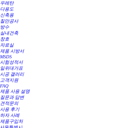
우레탄
다용도
신축용
칠만공사
방수
실내건축
창호
자료실
제품 시방서
MSDS
시험성적서
일위대가표
시공 갤러리
고객지원
FAQ
제품 사용 설명
질문과 답변
견적문의
사용 후기
하자 사례
제품구입처
서울특별시