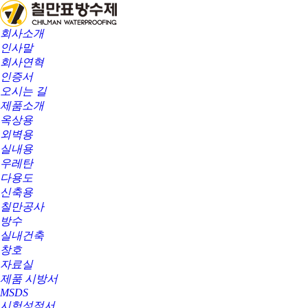
회사소개
인사말
회사연혁
인증서
오시는 길
제품소개
옥상용
외벽용
실내용
우레탄
다용도
신축용
칠만공사
방수
실내건축
창호
자료실
제품 시방서
MSDS
시험성적서