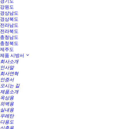
경기도
강원도
경상남도
경상북도
전라남도
전라북도
충청남도
충청북도
제주도
제품 시방서
회사소개
인사말
회사연혁
인증서
오시는 길
제품소개
옥상용
외벽용
실내용
우레탄
다용도
신축용