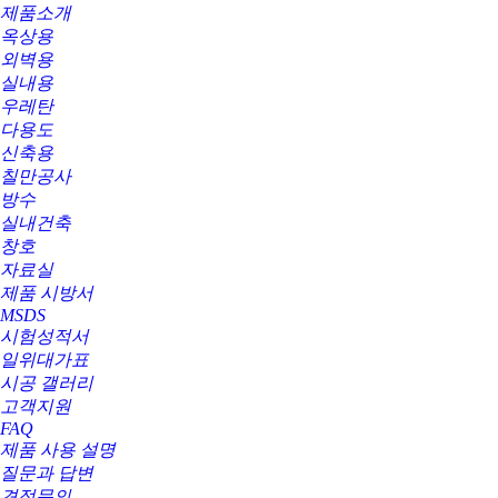
제품소개
옥상용
외벽용
실내용
우레탄
다용도
신축용
칠만공사
방수
실내건축
창호
자료실
제품 시방서
MSDS
시험성적서
일위대가표
시공 갤러리
고객지원
FAQ
제품 사용 설명
질문과 답변
견적문의