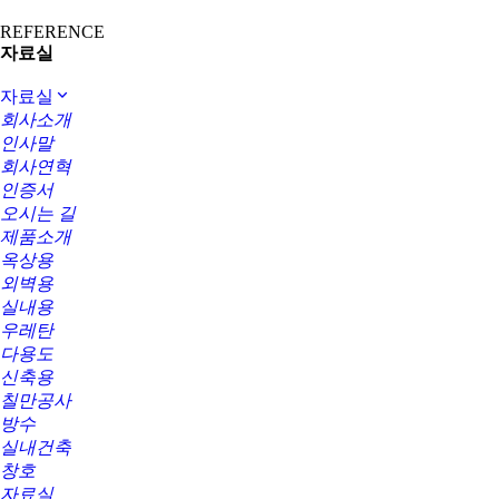
REFERENCE
자료실
자료실
회사소개
인사말
회사연혁
인증서
오시는 길
제품소개
옥상용
외벽용
실내용
우레탄
다용도
신축용
칠만공사
방수
실내건축
창호
자료실