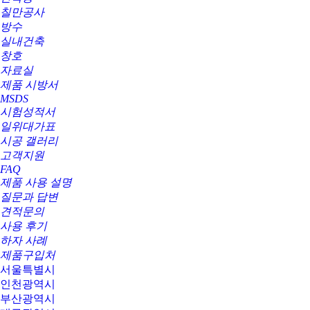
칠만공사
방수
실내건축
창호
자료실
제품 시방서
MSDS
시험성적서
일위대가표
시공 갤러리
고객지원
FAQ
제품 사용 설명
질문과 답변
견적문의
사용 후기
하자 사례
제품구입처
서울특별시
인천광역시
부산광역시