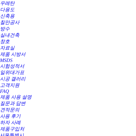
우레탄
다용도
신축용
칠만공사
방수
실내건축
창호
자료실
제품 시방서
MSDS
시험성적서
일위대가표
시공 갤러리
고객지원
FAQ
제품 사용 설명
질문과 답변
견적문의
사용 후기
하자 사례
제품구입처
서울특별시