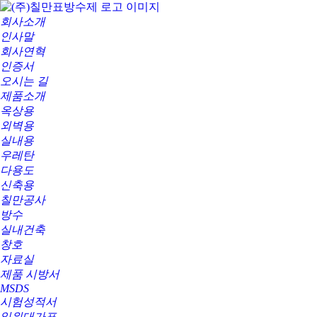
회사소개
인사말
회사연혁
인증서
오시는 길
제품소개
옥상용
외벽용
실내용
우레탄
다용도
신축용
칠만공사
방수
실내건축
창호
자료실
제품 시방서
MSDS
시험성적서
일위대가표