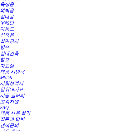
옥상용
외벽용
실내용
우레탄
다용도
신축용
칠만공사
방수
실내건축
창호
자료실
제품 시방서
MSDS
시험성적서
일위대가표
시공 갤러리
고객지원
FAQ
제품 사용 설명
질문과 답변
견적문의