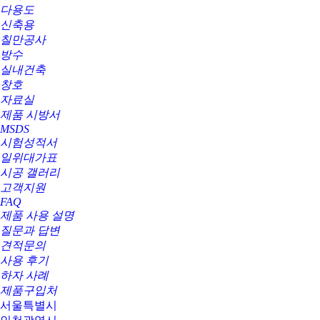
다용도
신축용
칠만공사
방수
실내건축
창호
자료실
제품 시방서
MSDS
시험성적서
일위대가표
시공 갤러리
고객지원
FAQ
제품 사용 설명
질문과 답변
견적문의
사용 후기
하자 사례
제품구입처
서울특별시