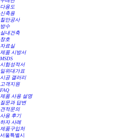
우레탄
다용도
신축용
칠만공사
방수
실내건축
창호
자료실
제품 시방서
MSDS
시험성적서
일위대가표
시공 갤러리
고객지원
FAQ
제품 사용 설명
질문과 답변
견적문의
사용 후기
하자 사례
제품구입처
서울특별시