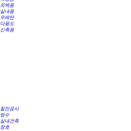
외벽용
실내용
우레탄
다용도
신축용
칠만공사
방수
실내건축
창호