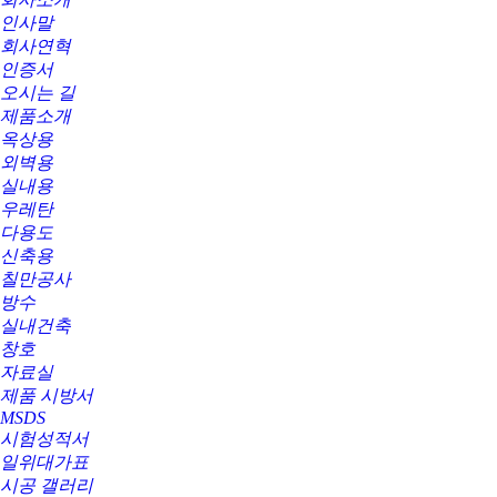
인사말
회사연혁
인증서
오시는 길
제품소개
옥상용
외벽용
실내용
우레탄
다용도
신축용
칠만공사
방수
실내건축
창호
자료실
제품 시방서
MSDS
시험성적서
일위대가표
시공 갤러리