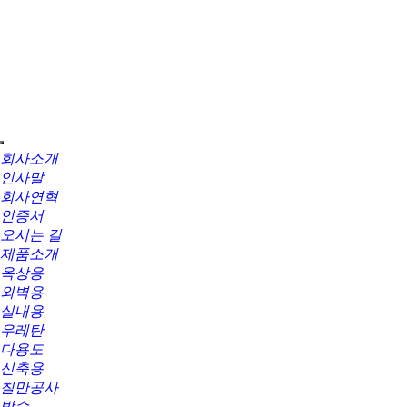
회사소개
인사말
회사연혁
인증서
오시는 길
제품소개
옥상용
외벽용
실내용
우레탄
다용도
신축용
칠만공사
방수