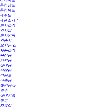
전라북도
충청남도
충청북도
제주도
제품소개
회사소개
인사말
회사연혁
인증서
오시는 길
제품소개
옥상용
외벽용
실내용
우레탄
다용도
신축용
칠만공사
방수
실내건축
창호
자료실