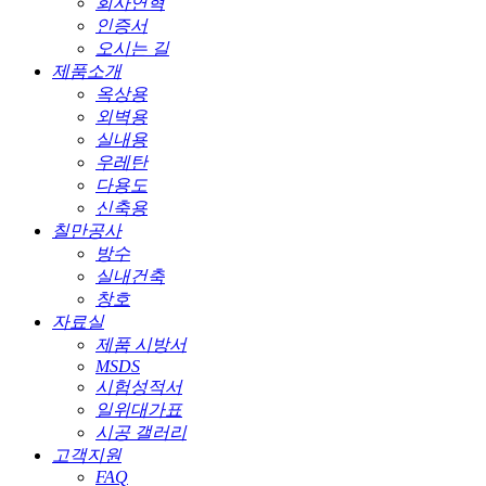
회사연혁
인증서
오시는 길
제품소개
옥상용
외벽용
실내용
우레탄
다용도
신축용
칠만공사
방수
실내건축
창호
자료실
제품 시방서
MSDS
시험성적서
일위대가표
시공 갤러리
고객지원
FAQ