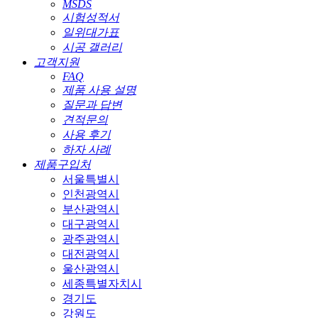
MSDS
시험성적서
일위대가표
시공 갤러리
고객지원
FAQ
제품 사용 설명
질문과 답변
견적문의
사용 후기
하자 사례
제품구입처
서울특별시
인천광역시
부산광역시
대구광역시
광주광역시
대전광역시
울산광역시
세종특별자치시
경기도
강원도