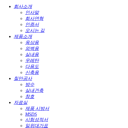
회사소개
인사말
회사연혁
인증서
오시는 길
제품소개
옥상용
외벽용
실내용
우레탄
다용도
신축용
칠만공사
방수
실내건축
창호
자료실
제품 시방서
MSDS
시험성적서
일위대가표