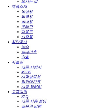
오시는 길
제품소개
옥상용
외벽용
실내용
우레탄
다용도
신축용
칠만공사
방수
실내건축
창호
자료실
제품 시방서
MSDS
시험성적서
일위대가표
시공 갤러리
고객지원
FAQ
제품 사용 설명
질문과 답변