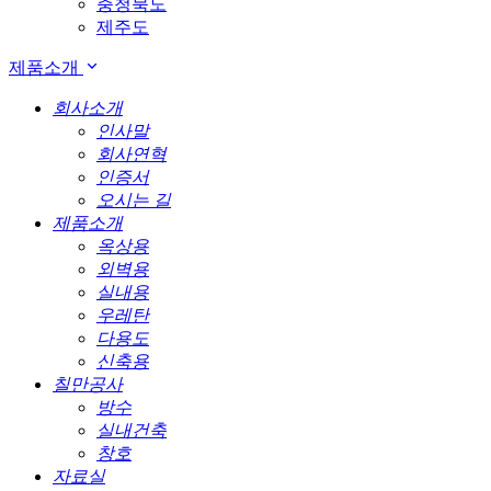
충청북도
제주도
제품소개
회사소개
인사말
회사연혁
인증서
오시는 길
제품소개
옥상용
외벽용
실내용
우레탄
다용도
신축용
칠만공사
방수
실내건축
창호
자료실