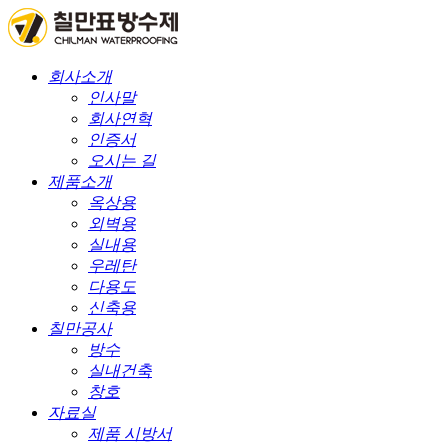
회사소개
인사말
회사연혁
인증서
오시는 길
제품소개
옥상용
외벽용
실내용
우레탄
다용도
신축용
칠만공사
방수
실내건축
창호
자료실
제품 시방서