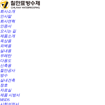
회사소개
인사말
회사연혁
인증서
오시는 길
제품소개
옥상용
외벽용
실내용
우레탄
다용도
신축용
칠만공사
방수
실내건축
창호
자료실
제품 시방서
MSDS
시험성적서