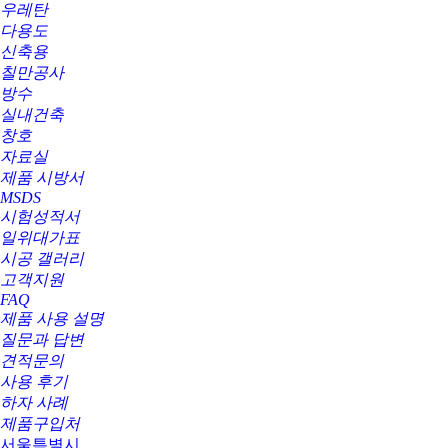
우레탄
다용도
신축용
칠만공사
방수
실내건축
창호
자료실
제품 시방서
MSDS
시험성적서
일위대가표
시공 갤러리
고객지원
FAQ
제품 사용 설명
질문과 답변
견적문의
사용 후기
하자 사례
제품구입처
서울특별시