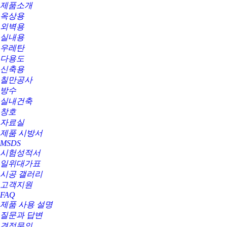
제품소개
옥상용
외벽용
실내용
우레탄
다용도
신축용
칠만공사
방수
실내건축
창호
자료실
제품 시방서
MSDS
시험성적서
일위대가표
시공 갤러리
고객지원
FAQ
제품 사용 설명
질문과 답변
견적문의