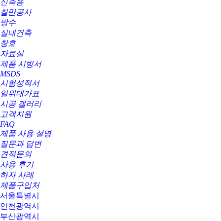
신축용
칠만공사
방수
실내건축
창호
자료실
제품 시방서
MSDS
시험성적서
일위대가표
시공 갤러리
고객지원
FAQ
제품 사용 설명
질문과 답변
견적문의
사용 후기
하자 사례
제품구입처
서울특별시
인천광역시
부산광역시