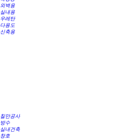
외벽용
실내용
우레탄
다용도
신축용
칠만공사
방수
실내건축
창호