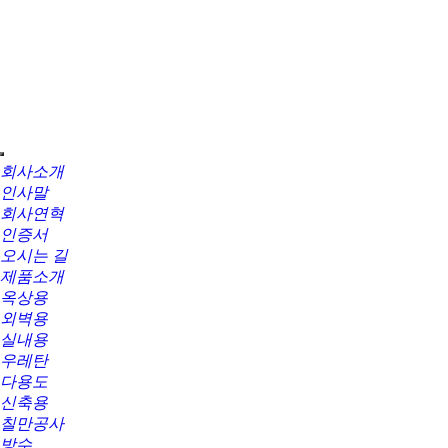
회사소개
인사말
회사연혁
인증서
오시는 길
제품소개
옥상용
외벽용
실내용
우레탄
다용도
신축용
칠만공사
방수