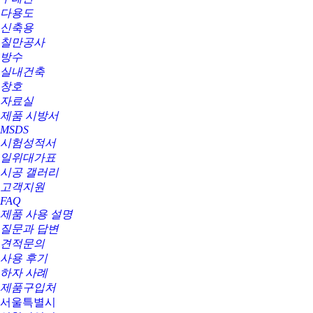
다용도
신축용
칠만공사
방수
실내건축
창호
자료실
제품 시방서
MSDS
시험성적서
일위대가표
시공 갤러리
고객지원
FAQ
제품 사용 설명
질문과 답변
견적문의
사용 후기
하자 사례
제품구입처
서울특별시