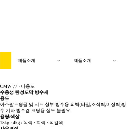
PRODUCT
제품소개
제품소개
제품소개
CMW-77 · 다용도
수용성 탄성도막 방수제
용도
아스팔트슁글 및 시트 상부 방수용 외벽(타일,조적벽,미장벽)방
수 기타 방수겸 코팅용 상도 불필요
용량/색상
18kg · 4kg / 녹색 · 회색 · 적갈색
사용면적