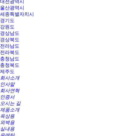
대전광역시
울산광역시
세종특별자치시
경기도
강원도
경상남도
경상북도
전라남도
전라북도
충청남도
충청북도
제주도
회사소개
인사말
회사연혁
인증서
오시는 길
제품소개
옥상용
외벽용
실내용
우레탄