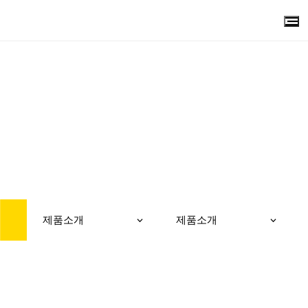
PRODUCT
제품소개
제품소개
제품소개
CM-몰탈엔 · 다용도