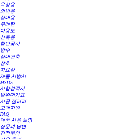
옥상용
외벽용
실내용
우레탄
다용도
신축용
칠만공사
방수
실내건축
창호
자료실
제품 시방서
MSDS
시험성적서
일위대가표
시공 갤러리
고객지원
FAQ
제품 사용 설명
질문과 답변
견적문의