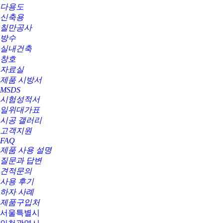
다용도
신축용
칠만공사
방수
실내건축
창호
자료실
제품 시방서
MSDS
시험성적서
일위대가표
시공 갤러리
고객지원
FAQ
제품 사용 설명
질문과 답변
견적문의
사용 후기
하자 사례
제품구입처
서울특별시