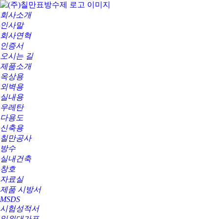
회사소개
인사말
회사연혁
인증서
오시는 길
제품소개
옥상용
외벽용
실내용
우레탄
다용도
신축용
칠만공사
방수
실내건축
창호
자료실
제품 시방서
MSDS
시험성적서
일위대가표