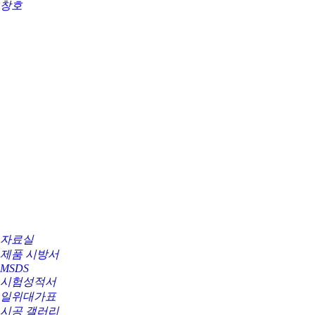
창호
자료실
제품 시방서
MSDS
시험성적서
일위대가표
시공 갤러리