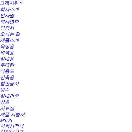
고객지원
회사소개
인사말
회사연혁
인증서
오시는 길
제품소개
옥상용
외벽용
실내용
우레탄
다용도
신축용
칠만공사
방수
실내건축
창호
자료실
제품 시방서
MSDS
시험성적서