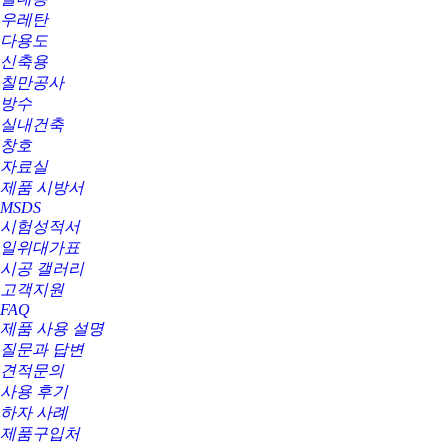
우레탄
다용도
신축용
칠만공사
방수
실내건축
창호
자료실
제품 시방서
MSDS
시험성적서
일위대가표
시공 갤러리
고객지원
FAQ
제품 사용 설명
질문과 답변
견적문의
사용 후기
하자 사례
제품구입처