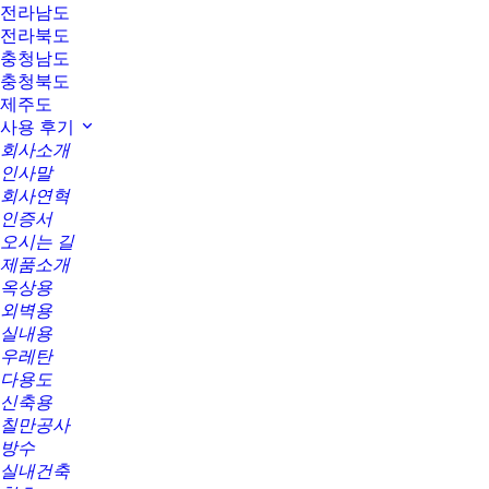
전라남도
전라북도
충청남도
충청북도
제주도
사용 후기
회사소개
인사말
회사연혁
인증서
오시는 길
제품소개
옥상용
외벽용
실내용
우레탄
다용도
신축용
칠만공사
방수
실내건축