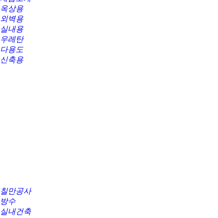
옥상용
외벽용
실내용
우레탄
다용도
신축용
칠만공사
방수
실내건축