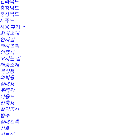
전라북도
충청남도
충청북도
제주도
사용 후기
회사소개
인사말
회사연혁
인증서
오시는 길
제품소개
옥상용
외벽용
실내용
우레탄
다용도
신축용
칠만공사
방수
실내건축
창호
자료실