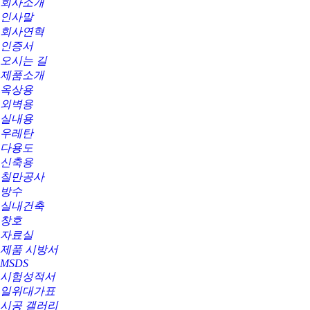
회사소개
인사말
회사연혁
인증서
오시는 길
제품소개
옥상용
외벽용
실내용
우레탄
다용도
신축용
칠만공사
방수
실내건축
창호
자료실
제품 시방서
MSDS
시험성적서
일위대가표
시공 갤러리