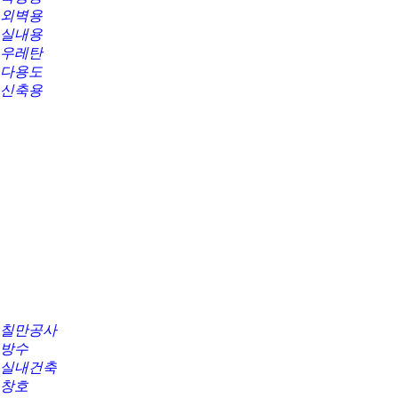
외벽용
실내용
우레탄
다용도
신축용
칠만공사
방수
실내건축
창호