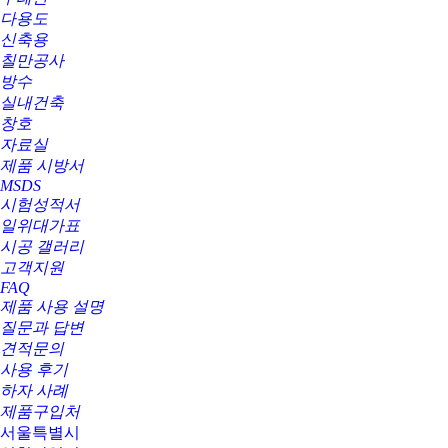
다용도
신축용
칠만공사
방수
실내건축
창호
자료실
제품 시방서
MSDS
시험성적서
일위대가표
시공 갤러리
고객지원
FAQ
제품 사용 설명
질문과 답변
견적문의
사용 후기
하자 사례
제품구입처
서울특별시