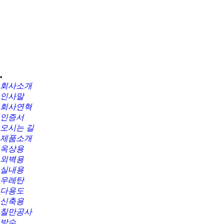
회사소개
인사말
회사연혁
인증서
오시는 길
제품소개
옥상용
외벽용
실내용
우레탄
다용도
신축용
칠만공사
방수