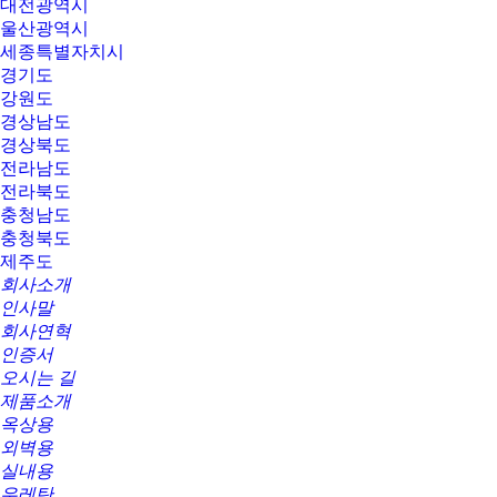
대전광역시
울산광역시
세종특별자치시
경기도
강원도
경상남도
경상북도
전라남도
전라북도
충청남도
충청북도
제주도
회사소개
인사말
회사연혁
인증서
오시는 길
제품소개
옥상용
외벽용
실내용
우레탄