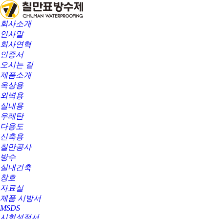
회사소개
인사말
회사연혁
인증서
오시는 길
제품소개
옥상용
외벽용
실내용
우레탄
다용도
신축용
칠만공사
방수
실내건축
창호
자료실
제품 시방서
MSDS
시험성적서