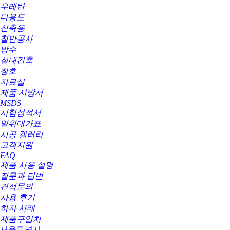
우레탄
다용도
신축용
칠만공사
방수
실내건축
창호
자료실
제품 시방서
MSDS
시험성적서
일위대가표
시공 갤러리
고객지원
FAQ
제품 사용 설명
질문과 답변
견적문의
사용 후기
하자 사례
제품구입처
서울특별시