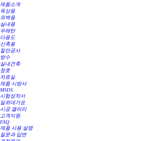
제품소개
옥상용
외벽용
실내용
우레탄
다용도
신축용
칠만공사
방수
실내건축
창호
자료실
제품 시방서
MSDS
시험성적서
일위대가표
시공 갤러리
고객지원
FAQ
제품 사용 설명
질문과 답변