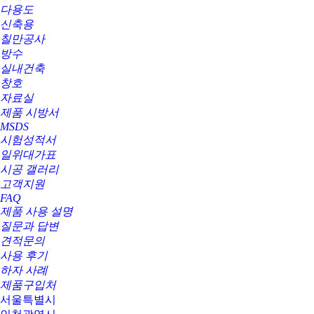
다용도
신축용
칠만공사
방수
실내건축
창호
자료실
제품 시방서
MSDS
시험성적서
일위대가표
시공 갤러리
고객지원
FAQ
제품 사용 설명
질문과 답변
견적문의
사용 후기
하자 사례
제품구입처
서울특별시