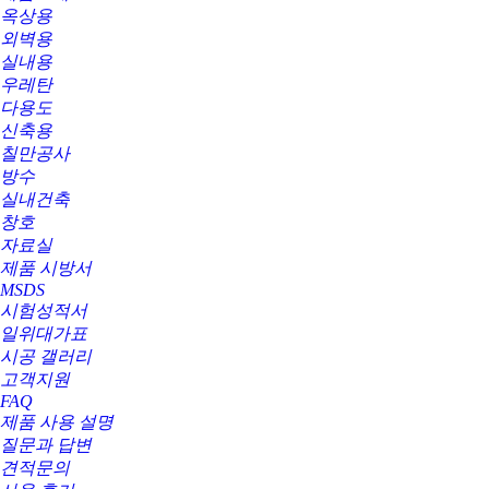
옥상용
외벽용
실내용
우레탄
다용도
신축용
칠만공사
방수
실내건축
창호
자료실
제품 시방서
MSDS
시험성적서
일위대가표
시공 갤러리
고객지원
FAQ
제품 사용 설명
질문과 답변
견적문의