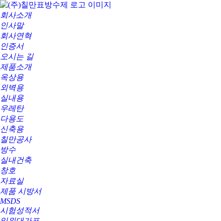
회사소개
인사말
회사연혁
인증서
오시는 길
제품소개
옥상용
외벽용
실내용
우레탄
다용도
신축용
칠만공사
방수
실내건축
창호
자료실
제품 시방서
MSDS
시험성적서
일위대가표