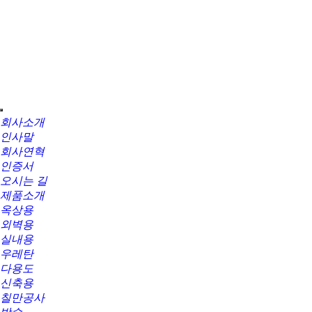
회사소개
인사말
회사연혁
인증서
오시는 길
제품소개
옥상용
외벽용
실내용
우레탄
다용도
신축용
칠만공사