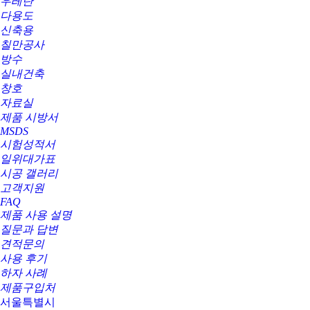
우레탄
다용도
신축용
칠만공사
방수
실내건축
창호
자료실
제품 시방서
MSDS
시험성적서
일위대가표
시공 갤러리
고객지원
FAQ
제품 사용 설명
질문과 답변
견적문의
사용 후기
하자 사례
제품구입처
서울특별시