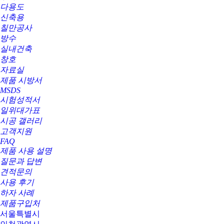
다용도
신축용
칠만공사
방수
실내건축
창호
자료실
제품 시방서
MSDS
시험성적서
일위대가표
시공 갤러리
고객지원
FAQ
제품 사용 설명
질문과 답변
견적문의
사용 후기
하자 사례
제품구입처
서울특별시