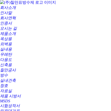
회사소개
인사말
회사연혁
인증서
오시는 길
제품소개
옥상용
외벽용
실내용
우레탄
다용도
신축용
칠만공사
방수
실내건축
창호
자료실
제품 시방서
MSDS
시험성적서
일위대가표