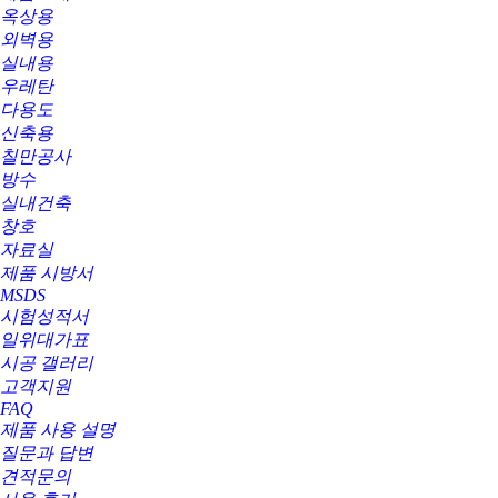
옥상용
외벽용
실내용
우레탄
다용도
신축용
칠만공사
방수
실내건축
창호
자료실
제품 시방서
MSDS
시험성적서
일위대가표
시공 갤러리
고객지원
FAQ
제품 사용 설명
질문과 답변
견적문의