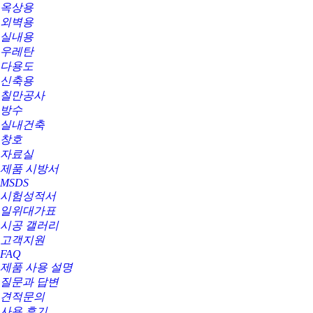
옥상용
외벽용
실내용
우레탄
다용도
신축용
칠만공사
방수
실내건축
창호
자료실
제품 시방서
MSDS
시험성적서
일위대가표
시공 갤러리
고객지원
FAQ
제품 사용 설명
질문과 답변
견적문의
사용 후기