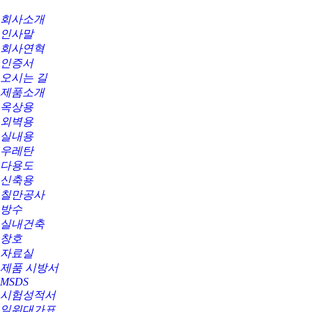
회사소개
인사말
회사연혁
인증서
오시는 길
제품소개
옥상용
외벽용
실내용
우레탄
다용도
신축용
칠만공사
방수
실내건축
창호
자료실
제품 시방서
MSDS
시험성적서
일위대가표