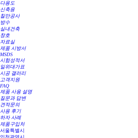
다용도
신축용
칠만공사
방수
실내건축
창호
자료실
제품 시방서
MSDS
시험성적서
일위대가표
시공 갤러리
고객지원
FAQ
제품 사용 설명
질문과 답변
견적문의
사용 후기
하자 사례
제품구입처
서울특별시
인천광역시